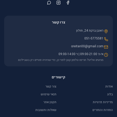
צרו קשר
ראובן ברקת 24, חולון
051-5775581
oreitan00@gmail.com
א׳-ה׳ 09:00-21:00 | ו׳ 09:00-14:00
מגיעים אלינו? תרימו טלפון קטן לפני כן, כדי שניהיה פנויים רק בשבילכם
קישורים
אודות
צור קשר
בלוג
תנאי שימוש
מדיניות פרטיות
תקנון אתר
החזרות והחזרים
שאלות ותשובות