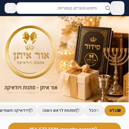
EN
📖
בלוג
✨
הכל
📦
מתנות לראש השנה
📦
יודאיקה תשמישי