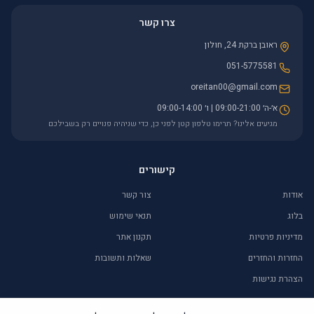
צרו קשר
ראובן ברקת 24, חולון
051-5775581
oreitan00@gmail.com
א׳-ה׳ 09:00-21:00 | ו׳ 09:00-14:00
מגיעים אלינו? תרימו טלפון קטן לפני כן, כדי שניהיה פנויים רק בשבילכם
קישורים
אודות
צור קשר
בלוג
תנאי שימוש
מדיניות פרטיות
תקנון אתר
החזרות והחזרים
שאלות ותשובות
הצהרת נגישות