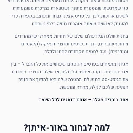
מסורת פוגשת עיצוב ויוקרה. אנחנו מאמינים שמתנה אמיתית היא
כזו שמרגשת, שמספרת סיפור, ושנשארת כמזכרת משמעותית
לשנים ארוכות. לכן, כל פריט אצלנו נבחר ומעוצב בקפידה כדי
להעניק לאנשים שאתם אוהבים חוויה בלתי נשכחת.
בחנות שלנו תגלו עולם שלם של חוויות: ממארזי שי מהודרים
ויינות משובחים, דרך תכשיטים ומוצרי יודאיקה (קלאסיים
ומודרניים), ועד לסטים יוקרתיים לחתן ולכלה.
אנחנו מתמחים בפרטים הקטנים שעושים את כל ההבדל – בין
אם זו חריטה, רקמה אישית על טלית, או שילוב מוצרים שמרכיב
את הגיפט-סט המושלם. המטרה שלנו היא להפוך את חווית
הנתינה שלכם לקלה, מהירה ומרגשת.
אתם בוחרים מהלב – אנחנו דואגים לכל השאר.
למה לבחור באור-איתן?