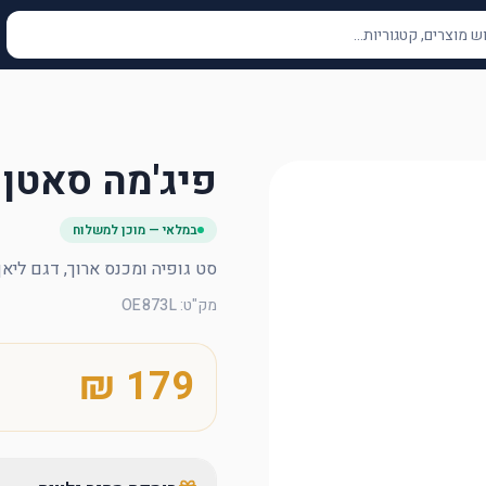
פיג'מה סאטן 2 -דגם ליאן - מידה L
במלאי — מוכן למשלוח
סט גופיה ומכנס ארוך, דגם ליאן, צבע שחור, מידה L,
מק"ט
:
OE873L