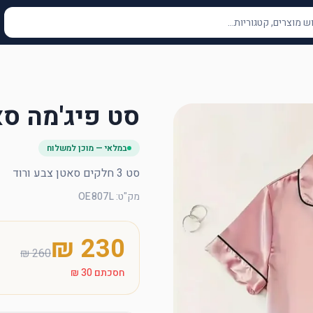
סט פיג'מה סאטן 3 חלקים 
במלאי — מוכן למשלוח
סט 3 חלקים סאטן צבע ורוד
מק"ט
:
OE807L
חסכתם