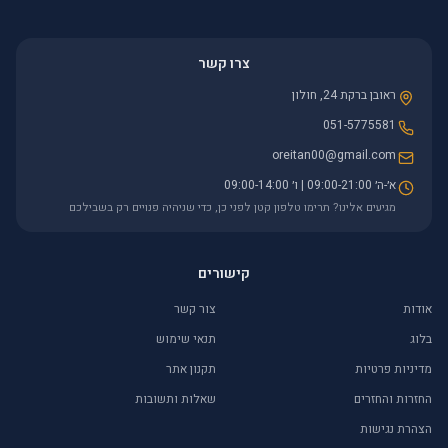
צרו קשר
ראובן ברקת 24, חולון
051-5775581
oreitan00@gmail.com
א׳-ה׳ 09:00-21:00 | ו׳ 09:00-14:00
מגיעים אלינו? תרימו טלפון קטן לפני כן, כדי שניהיה פנויים רק בשבילכם
קישורים
אודות
צור קשר
בלוג
תנאי שימוש
מדיניות פרטיות
תקנון אתר
החזרות והחזרים
שאלות ותשובות
הצהרת נגישות