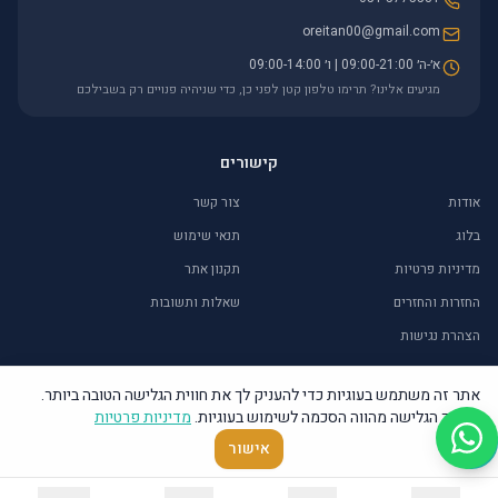
oreitan00@gmail.com
א׳-ה׳ 09:00-21:00 | ו׳ 09:00-14:00
מגיעים אלינו? תרימו טלפון קטן לפני כן, כדי שניהיה פנויים רק בשבילכם
קישורים
אודות
צור קשר
בלוג
תנאי שימוש
מדיניות פרטיות
תקנון אתר
החזרות והחזרים
שאלות ותשובות
הצהרת נגישות
אתר זה משתמש בעוגיות כדי להעניק לך את חווית הגלישה הטובה ביותר.
המשך הגלישה מהווה הסכמה לשימוש בעוגיות.
מדיניות פרטיות
©
2026
אור איתן – יודאיקה ומתנות. כל הזכויות שמורות.
אישור