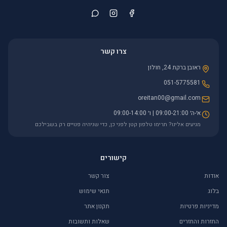
צרו קשר
ראובן ברקת 24, חולון
051-5775581
oreitan00@gmail.com
א׳-ה׳ 09:00-21:00 | ו׳ 09:00-14:00
מגיעים אלינו? תרימו טלפון קטן לפני כן, כדי שניהיה פנויים רק בשבילכם
קישורים
אודות
צור קשר
בלוג
תנאי שימוש
מדיניות פרטיות
תקנון אתר
החזרות והחזרים
שאלות ותשובות