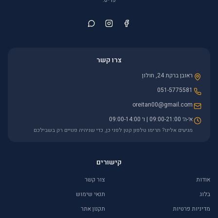
צרו קשר
ראובן ברקת 24, חולון
051-5775581
oreitan00@gmail.com
א׳-ה׳ 09:00-21:00 | ו׳ 09:00-14:00
מגיעים אלינו? תרימו טלפון קטן לפני כן, כדי שניהיה פנויים רק בשבילכם
קישורים
אודות
צור קשר
בלוג
תנאי שימוש
מדיניות פרטיות
תקנון אתר