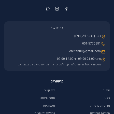
צרו קשר
ראובן ברקת 24, חולון
051-5775581
oreitan00@gmail.com
א׳-ה׳ 09:00-21:00 | ו׳ 09:00-14:00
מגיעים אלינו? תרימו טלפון קטן לפני כן, כדי שניהיה פנויים רק בשבילכם
קישורים
אודות
צור קשר
בלוג
תנאי שימוש
מדיניות פרטיות
תקנון אתר
החזרות והחזרים
שאלות ותשובות