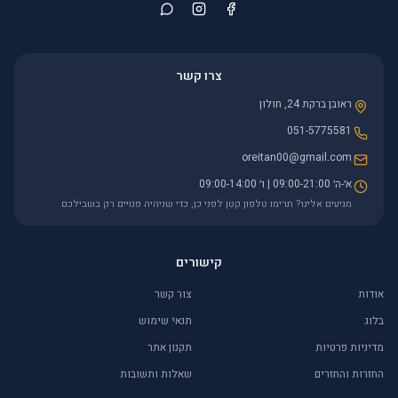
צרו קשר
ראובן ברקת 24, חולון
051-5775581
oreitan00@gmail.com
א׳-ה׳ 09:00-21:00 | ו׳ 09:00-14:00
מגיעים אלינו? תרימו טלפון קטן לפני כן, כדי שניהיה פנויים רק בשבילכם
קישורים
אודות
צור קשר
בלוג
תנאי שימוש
מדיניות פרטיות
תקנון אתר
החזרות והחזרים
שאלות ותשובות