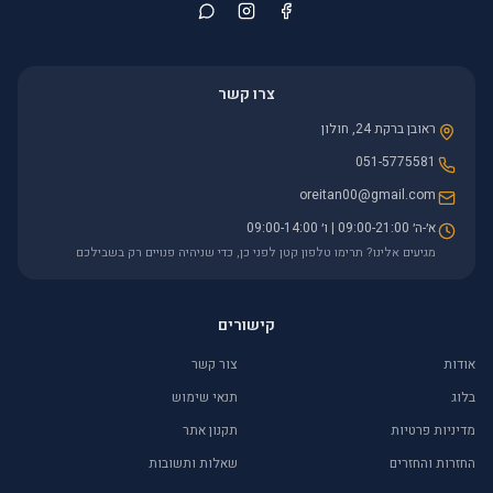
צרו קשר
ראובן ברקת 24, חולון
051-5775581
oreitan00@gmail.com
א׳-ה׳ 09:00-21:00 | ו׳ 09:00-14:00
מגיעים אלינו? תרימו טלפון קטן לפני כן, כדי שניהיה פנויים רק בשבילכם
קישורים
אודות
צור קשר
בלוג
תנאי שימוש
מדיניות פרטיות
תקנון אתר
החזרות והחזרים
שאלות ותשובות