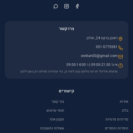
צרו קשר
ראובן ברקת 24, חולון
051-5775581
oreitan00@gmail.com
א׳-ה׳ 09:00-21:00 | ו׳ 09:00-14:00
מגיעים אלינו? תרימו טלפון קטן לפני כן, כדי שניהיה פנויים רק בשבילכם
קישורים
אודות
צור קשר
בלוג
תנאי שימוש
מדיניות פרטיות
תקנון אתר
החזרות והחזרים
שאלות ותשובות