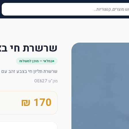
שרשרת חי בצב
במלאי — מוכן למשלוח
שרשרת תליון חי בצבע זהב עם א
מק"ט
:
OE627