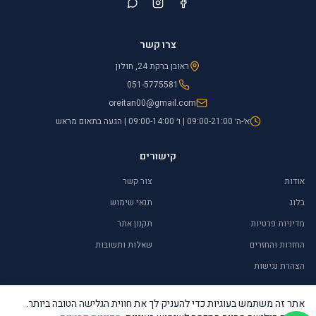
צרו קשר
ראובן ברקת 24, חולון
051-5775581
oreitan00@gmail.com
א׳-ה׳ 09:00-21:00 | ו׳ 09:00-14:00 | הגעה בתאום מראש
קישורים
אודות
צור קשר
בלוג
תנאי שימוש
מדיניות פרטיות
תקנון אתר
החזרות והחזרים
שאלות ותשובות
הצהרת נגישות
אתר זה משתמש בעוגיות כדי להעניק לך את חווית הגלישה הטובה ביותר.