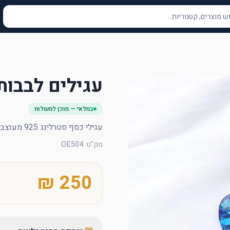
עגילים לבבות
במלאי — מוכן למשלוח
עגילי כסף סטרלינג 925 מעוצבים עם לבבות כחולים
מק"ט
:
OE504