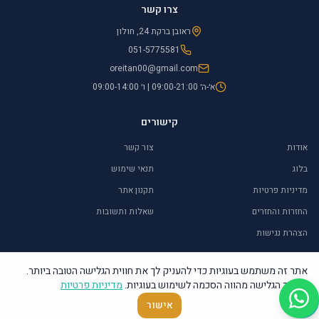
צרו קשר
ראובן ברקת 24, חולון
051-5775581
oreitan00@gmail.com
א׳-ה׳ 09:00-21:00 | ו׳ 09:00-14:00
קישורים
אודות
צור קשר
בלוג
תנאי שימוש
מדיניות פרטיות
תקנון אתר
החזרות והחזרים
שאלות ותשובות
הצהרת נגישות
אתר זה משתמש בעוגיות כדי להעניק לך את חווית הגלישה הטובה ביותר.
המשך הגלישה מהווה הסכמה לשימוש בעוגיות.
מדיניות פרטיות
©
2026
אור איתן – יודאיקה ומתנות. כל הזכויות שמורות.
אישור