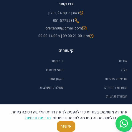
צרו קשר
ראובן ברקת 24, חולון
051-5775581
oreitan00@gmail.com
א׳-ה׳ 09:00-21:00 | ו׳ 09:00-14:00
קישורים
אודות
צור קשר
בלוג
תנאי שימוש
מדיניות פרטיות
תקנון אתר
החזרות והחזרים
שאלות ותשובות
הצהרת נגישות
אתר זה משתמש בעוגיות כדי להעניק לך את חווית הגלישה הטובה ביותר.
המשך הגלישה מהווה הסכמה לשימוש בעוגיות.
מדיניות פרטיות
©
2026
אור איתן – יודאיקה ומתנות. כל הזכויות שמורות.
אישור