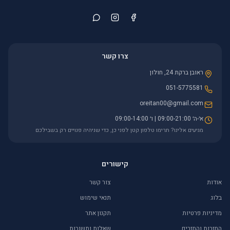
צרו קשר
ראובן ברקת 24, חולון
051-5775581
oreitan00@gmail.com
א׳-ה׳ 09:00-21:00 | ו׳ 09:00-14:00
מגיעים אלינו? תרימו טלפון קטן לפני כן, כדי שניהיה פנויים רק בשבילכם
קישורים
אודות
צור קשר
בלוג
תנאי שימוש
מדיניות פרטיות
תקנון אתר
החזרות והחזרים
שאלות ותשובות