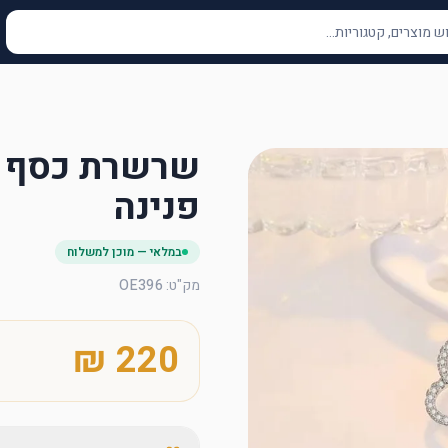
פנינה
במלאי — מוכן למשלוח
מק"ט
:
OE396