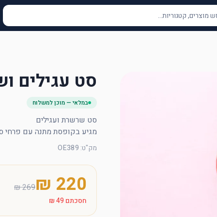
סט עגילים וש
במלאי — מוכן למשלוח
מגיע בקופסת מתנה עם פרחי סב
מק"ט
:
OE389
חסכתם