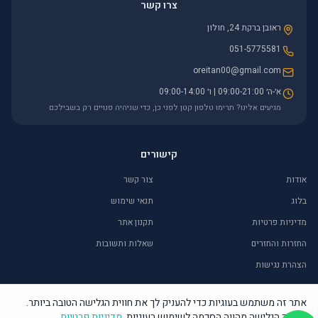
צרו קשר
ראובן ברקת 24, חולון
051-5775581
oreitan00@gmail.com
א׳-ה׳ 09:00-21:00 | ו׳ 09:00-14:00
מגיעים אלינו? תרימו טלפון קטן לפני כן, כדי שניהיה פנויים רק בשבילכם
קישורים
אודות
צור קשר
בלוג
תנאי שימוש
מדיניות פרטיות
תקנון אתר
החזרות והחזרים
שאלות ותשובות
הצהרת נגישות
אתר זה משתמש בעוגיות כדי להעניק לך את חווית הגלישה הטובה ביותר.
המשך הגלישה מהווה הסכמה לשימוש בעוגיות.
מדיניות פרטיות