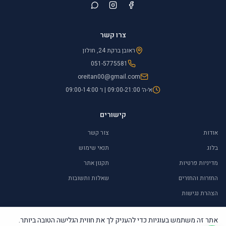
צרו קשר
ראובן ברקת 24, חולון
051-5775581
oreitan00@gmail.com
א׳-ה׳ 09:00-21:00 | ו׳ 09:00-14:00
קישורים
אודות
צור קשר
בלוג
תנאי שימוש
מדיניות פרטיות
תקנון אתר
החזרות והחזרים
שאלות ותשובות
הצהרת נגישות
אתר זה משתמש בעוגיות כדי להעניק לך את חווית הגלישה הטובה ביותר.