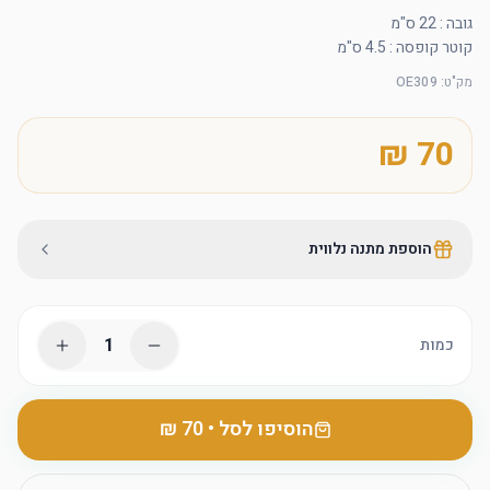
קוטר קופסה : 4.5 ס"מ
מק"ט
:
OE309
הוספת מתנה נלווית
1
כמות
הוסיפו לסל
•