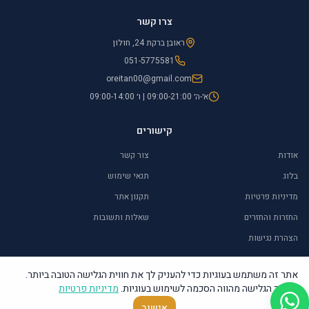
צרו קשר
ראובן ברקת 24, חולון
051-5775581
oreitan00@gmail.com
א׳-ה׳ 09:00-21:00 | ו׳ 09:00-14:00
קישורים
אודות
צור קשר
בלוג
תנאי שימוש
מדיניות פרטיות
תקנון אתר
החזרות והחזרים
שאלות ותשובות
הצהרת נגישות
אתר זה משתמש בעוגיות כדי להעניק לך את חווית הגלישה הטובה ביותר.
המשך הגלישה מהווה הסכמה לשימוש בעוגיות.
מדיניות פרטיות
©
2026
אור איתן – יודאיקה ומתנות. כל הזכויות שמורות.
אישור