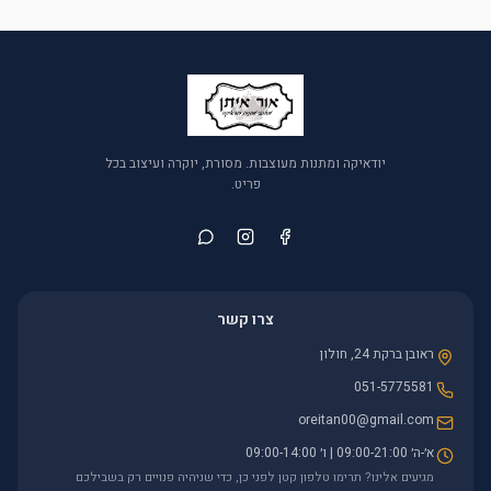
יודאיקה ומתנות מעוצבות. מסורת, יוקרה ועיצוב בכל
פריט.
צרו קשר
ראובן ברקת 24, חולון
051-5775581
oreitan00@gmail.com
א׳-ה׳ 09:00-21:00 | ו׳ 09:00-14:00
מגיעים אלינו? תרימו טלפון קטן לפני כן, כדי שניהיה פנויים רק בשבילכם