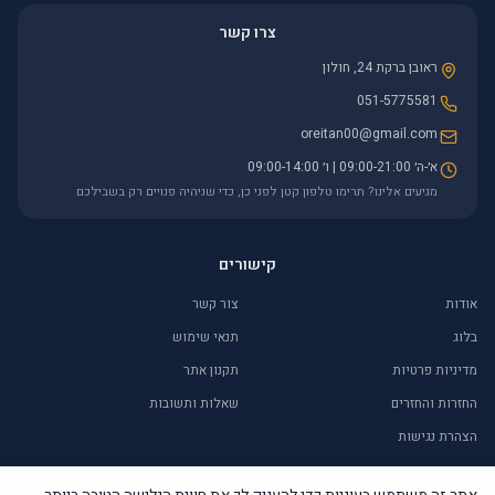
צרו קשר
ראובן ברקת 24, חולון
051-5775581
oreitan00@gmail.com
א׳-ה׳ 09:00-21:00 | ו׳ 09:00-14:00
מגיעים אלינו? תרימו טלפון קטן לפני כן, כדי שניהיה פנויים רק בשבילכם
קישורים
אודות
צור קשר
בלוג
תנאי שימוש
מדיניות פרטיות
תקנון אתר
החזרות והחזרים
שאלות ותשובות
הצהרת נגישות