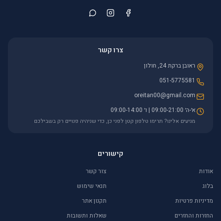
צרו קשר
ראובן ברקת 24, חולון
051-5775581
oreitan00@gmail.com
א׳-ה׳ 09:00-21:00 | ו׳ 09:00-14:00
מגיעים אלינו? תרימו טלפון קטן לפני כן, כדי שניהיה פנויים רק בשבילכם
קישורים
אודות
צור קשר
בלוג
תנאי שימוש
מדיניות פרטיות
תקנון אתר
החזרות והחזרים
שאלות ותשובות