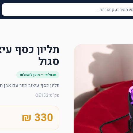
תליון כסף עי
סגול
במלאי — מוכן למשלוח
תליון כסף עיצוב כתר עם אבן ח
מק"ט
:
OE153