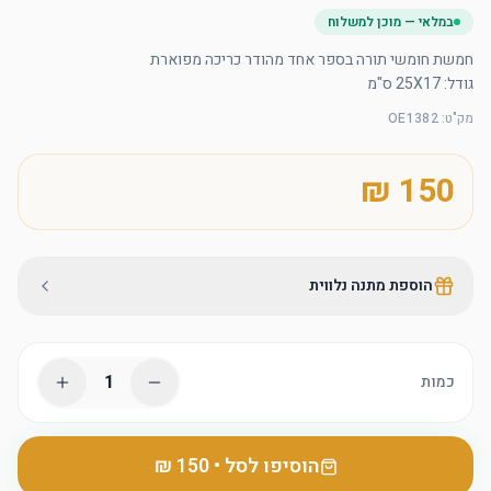
במלאי — מוכן למשלוח
גודל: 25X17 ס"מ
מק"ט
:
OE1382
הוספת מתנה נלווית
1
כמות
הוסיפו לסל
•