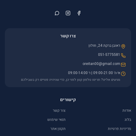
צרו קשר
ראובן ברקת 24, חולון
051-5775581
oreitan00@gmail.com
א׳-ה׳ 09:00-21:00 | ו׳ 09:00-14:00
מגיעים אלינו? תרימו טלפון קטן לפני כן, כדי שניהיה פנויים רק בשבילכם
קישורים
אודות
צור קשר
בלוג
תנאי שימוש
מדיניות פרטיות
תקנון אתר