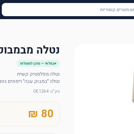
נטלה מבמבוק
במלאי — מוכן למשלוח
נטלה "במבוק עבה" רימונים גווני חום 
מק"ט
:
OE1264