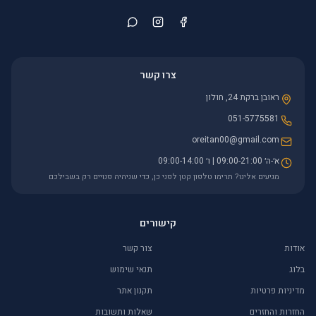
צרו קשר
ראובן ברקת 24, חולון
051-5775581
oreitan00@gmail.com
א׳-ה׳ 09:00-21:00 | ו׳ 09:00-14:00
מגיעים אלינו? תרימו טלפון קטן לפני כן, כדי שניהיה פנויים רק בשבילכם
קישורים
אודות
צור קשר
בלוג
תנאי שימוש
מדיניות פרטיות
תקנון אתר
החזרות והחזרים
שאלות ותשובות