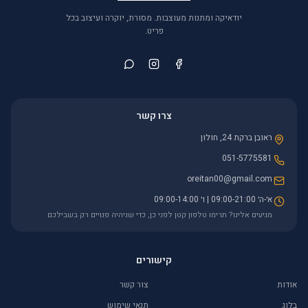
יודאיקה ומתנות מעוצבות. מסורת, יוקרה ועיצוב בכל
פריט.
צרו קשר
ראובן ברקת 24, חולון
051-5775581
oreitan00@gmail.com
א׳-ה׳ 09:00-21:00 | ו׳ 09:00-14:00
מגיעים אלינו? תרימו טלפון קטן לפני כן, כדי שניהיה פנויים רק בשבילכם
קישורים
אודות
צור קשר
בלוג
תנאי שימוש