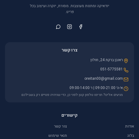
יודאיקה ומתנות מעוצבות. מסורת, יוקרה ועיצוב בכל
פריט.
צרו קשר
ראובן ברקת 24, חולון
051-5775581
oreitan00@gmail.com
א׳-ה׳ 09:00-21:00 | ו׳ 09:00-14:00
מגיעים אלינו? תרימו טלפון קטן לפני כן, כדי שניהיה פנויים רק בשבילכם
קישורים
אודות
צור קשר
בלוג
תנאי שימוש