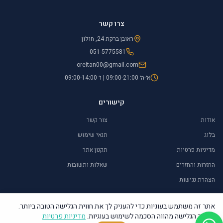
צרו קשר
ראובן ברקת 24, חולון
051-5775581
oreitan00@gmail.com
א׳-ה׳ 09:00-21:00 | ו׳ 09:00-14:00
קישורים
אודות
צור קשר
בלוג
תנאי שימוש
מדיניות פרטיות
תקנון אתר
החזרות והחזרים
שאלות ותשובות
הצהרת נגישות
אתר זה משתמש בעוגיות כדי להעניק לך את חווית הגלישה הטובה ביותר.
המשך הגלישה מהווה הסכמה לשימוש בעוגיות.
מדיניות פרטיות
©
2026
אור איתן – יודאיקה ומתנות. כל הזכויות שמורות.