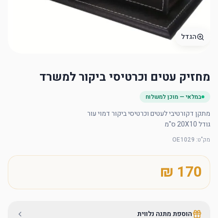
הגדל
מחזיק עטים וכרטיסי ביקור למשרד
במלאי — מוכן למשלוח
גודל 20X10 ס"מ
מק"ט
:
OE1029
הוספת מתנה נלווית