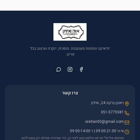
יודאיקה ומתנות מעוצבות. מסורת, יוקרה ועיצוב בכל
פריט.
צרו קשר
ראובן ברקת 24, חולון
051-5775581
oreitan00@gmail.com
א׳-ה׳ 09:00-21:00 | ו׳ 09:00-14:00
מגיעים אלינו? תרימו טלפון קטן לפני כן, כדי שניהיה פנויים רק בשבילכם