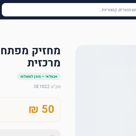
מחזיק מפתחו
מרכזית
במלאי — מוכן למשלוח
מק"ט
:
OE1022