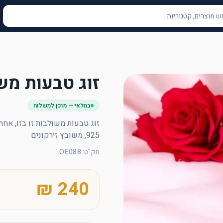
זוג טבעות מש
במלאי — מוכן למשלוח
925, משובץ זירקונים
מק"ט
:
OE088