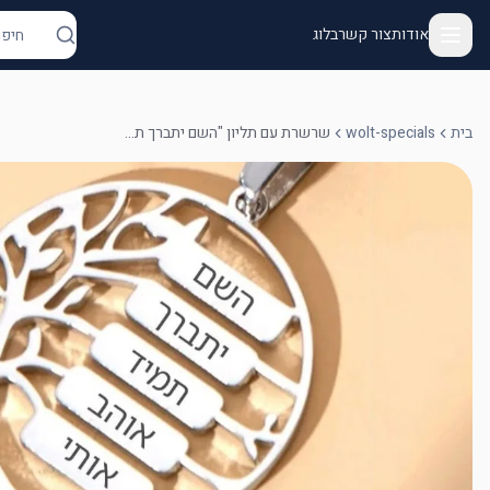
אודות
צור קשר
בלוג
בית
wolt-specials
שרשרת עם תליון "השם יתברך תמיד אוהב אותי"