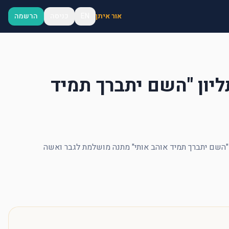
אור איתן
EN
כניסה
הרשמה
יון "השם יתברך תמיד