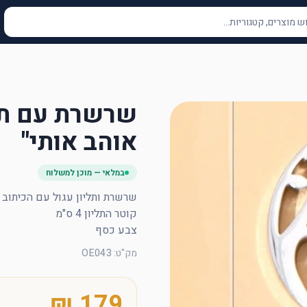
שרשרת עם תל
אוהב אותי"
במלאי — מוכן למשלוח
צבע כסף
מק"ט
:
OE043