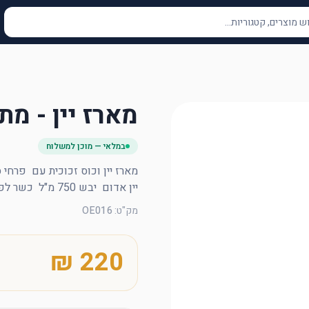
מארז יין - מת
במלאי — מוכן למשלוח
יין אדום  יבש 750 מ"ל  כשר לפסח
מק"ט
:
OE016