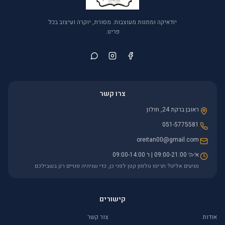
יודאיקה ומתנות מעוצבות. מסורת, יוקרה ועיצוב בכל
פריט.
צרו קשר
ראובן ברקת 24, חולון
051-5775581
oreitan00@gmail.com
א׳-ה׳ 09:00-21:00 | ו׳ 09:00-14:00
מגיעים אלינו? תרימו טלפון קטן לפני כן, כדי שניהיה פנויים רק בשבילכם
קישורים
אודות
צור קשר