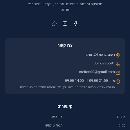
יודאיקה ומתנות מעוצבות. מסורת, יוקרה ועיצוב בכל
פריט.
צרו קשר
ראובן ברקת 24, חולון
051-5775581
oreitan00@gmail.com
א׳-ה׳ 09:00-21:00 | ו׳ 09:00-14:00
מגיעים אלינו? תרימו טלפון קטן לפני כן, כדי שניהיה פנויים רק בשבילכם
קישורים
אודות
צור קשר
בלוג
תנאי שימוש