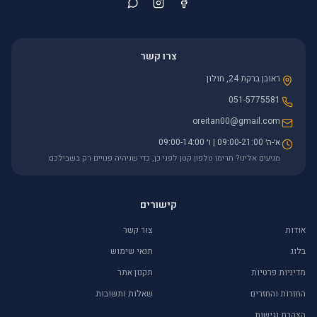
צרו קשר
ראובן ברקת 24, חולון
051-5775581
oreitan00@gmail.com
א׳-ה׳ 09:00-21:00 | ו׳ 09:00-14:00
מגיעים אלינו? תרימו טלפון קטן לפני כן, כדי שניהיה פנויים רק בשבילכם
קישורים
אודות
צור קשר
בלוג
תנאי שימוש
מדיניות פרטיות
תקנון אתר
החזרות והחזרים
שאלות ותשובות
הצהרת נגישות