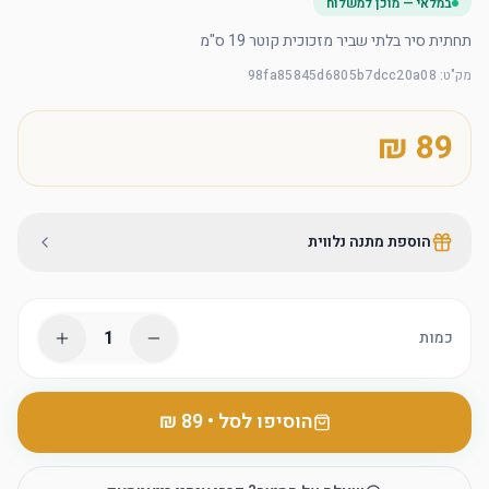
במלאי — מוכן למשלוח
תחתית סיר בלתי שביר מזכוכית קוטר 19 ס"מ
מק"ט
:
98fa85845d6805b7dcc20a08
הוספת מתנה נלווית
1
כמות
הוסיפו לסל
•