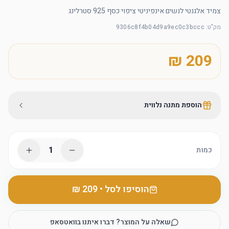
צמיד אלגנטי לנשים אינפיניטי ציפוי כסף 925 סטרלינג
מק"ט
:
9306c8f4b04d9a9ec0c3bccc
הוספת מתנה נלווית
1
כמות
הוסיפו לסל
•
שאלה על המוצר? דברו איתנו בוואטסאפ