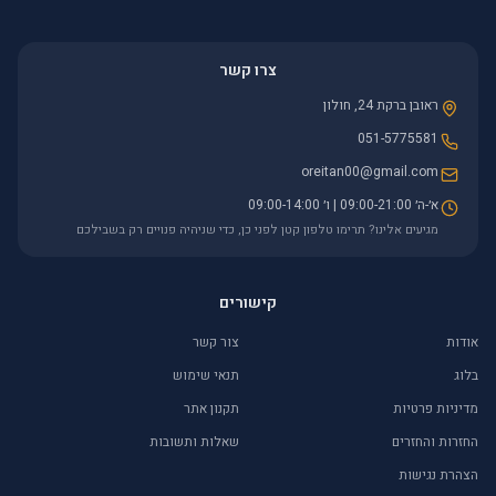
צרו קשר
ראובן ברקת 24, חולון
051-5775581
oreitan00@gmail.com
א׳-ה׳ 09:00-21:00 | ו׳ 09:00-14:00
מגיעים אלינו? תרימו טלפון קטן לפני כן, כדי שניהיה פנויים רק בשבילכם
קישורים
אודות
צור קשר
בלוג
תנאי שימוש
מדיניות פרטיות
תקנון אתר
החזרות והחזרים
שאלות ותשובות
הצהרת נגישות