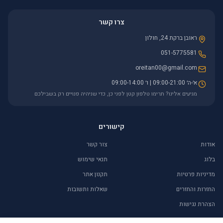
צרו קשר
ראובן ברקת 24, חולון
051-5775581
oreitan00@gmail.com
א׳-ה׳ 09:00-21:00 | ו׳ 09:00-14:00
מגיעים אלינו? תרימו טלפון קטן לפני כן, כדי שניהיה פנויים רק בשבילכם
קישורים
אודות
צור קשר
בלוג
תנאי שימוש
מדיניות פרטיות
תקנון אתר
החזרות והחזרים
שאלות ותשובות
הצהרת נגישות