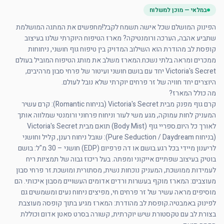
במלאי — מוכן למשלוח
הפינוק המושלם שכל אישה תשמח לקבל!מחפשים את המתנה המושלמת 
שתביע אהבה, הערכה ורומנטיקה? מארז הטיפוח היוקרתי שלנו בעיצוב 
קופסת לב מהודרת הוא השילוב המדויק בין טיפוח גוף חושני, ניחוחות 
ממכרים ומראה בלתי נשכח.המארז משלב את מותג הטיפוח המוביל בעולם 
Victoria's Secret יחד עם בושם חושני ועיטור של פרחי סבון מרהיבים, 
קרם גוף מפנק מבית Victoria's Secret (בניחוח Romantic): קרם עשיר 
המעניק לחות עמוקה, מגע משי לעור וניחוח פרחוני ורומנטי שמלווה אותך 
לאורך כל היום.ספריי גוף (Body Mist) תואם מבית Victoria's Secret 
(בניחוח Pure Seduction / Daydream): שובל ניחוח רענן, קליל וחושני 
לריענון מיידי בכל רגע.בושם או דה פרפיום (EDP) חושני – 30 מ"ל: בושם 
בוטיק בעיצוב שפתיים אייקוני ומפתה. בעל ריכוז גבוה של תמציות ריח 
לעמידות ממושכת, המעניק נוכחות נשית, מסתורית ומושכת.זר פרחי סבון 
מעוצבים: המארז מוקף בעשרות ורדים אדומים העשויים מסבון איכותי. הם 
מוסיפים מראה עשיר של זר פרחים חי, מפיצים ניחוח נעים ומשמשים גם 
לפינוק באמבטיה.קופסת לב מהודרת: המארז מגיע בתוך קופסה מעוצבת 
בצורת לב עם טקסטורת שיש יוקרתית, קשורה בסרט סאטן אדום וכוללת 