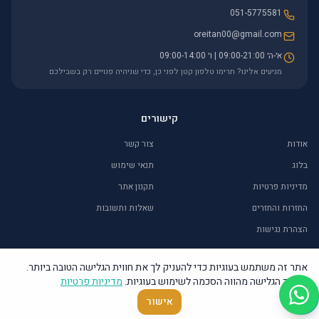
051-5775581
oreitan00@gmail.com
א׳-ה׳ 09:00-21:00 | ו׳ 09:00-14:00
מגיעים אלינו? תרימו טלפון קטן לפני כן, כדי שניהיה פנויים רק בשבילכם
קישורים
אודות
צור קשר
בלוג
תנאי שימוש
מדיניות פרטיות
תקנון אתר
החזרות והחזרים
שאלות ותשובות
הצהרת נגישות
אתר זה משתמש בעוגיות כדי להעניק לך את חווית הגלישה הטובה ביותר.
המשך הגלישה מהווה הסכמה לשימוש בעוגיות.
מדיניות פרטיות
©
2026
אור איתן – יודאיקה ומתנות. כל הזכויות שמורות.
אישור