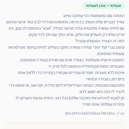
במלאי — מוכן למשלוח
צמיד הגברים שלנו משלב בין מראה מחוספס ומודרני לבין מסר אישי ומרגש. 
עם לוחית שחורה אלגנטית עליה חרוטה המילה "אבא" בתוספת לב קטן, זהו 
עיצוב גברי ועל-זמני: שזירה שחורה חזקה בשילוב לוחית בגימור מט למראה 
התאמה אישית מושלמת: הצמיד מגיע עם סגירת קשירה מתכווננת, 
איכות ללא פשרות: חומרים עמידים שנבחרו בקפידה כדי ללוות אותו 
התרגשות מובטחת: המתנה האידיאלית ליום הולדת, יום האב, או פשוט כדי 
תן לאבא להרגיש את האהבה שלכם בכל רגע. הזמינו עכשיו והעניקו לו 
מזכרת שתלווה אותו תמיד.
מק"ט
:
2be2395c3ab33bbaa708cb5c