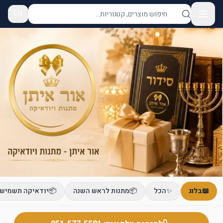
EN
📖
בלוג
✨
הכל
📦
מתנות לראש השנה
📦
יודאיקה תשמישי