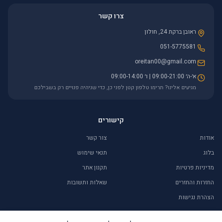
צרו קשר
ראובן ברקת 24, חולון
051-5775581
oreitan00@gmail.com
א׳-ה׳ 09:00-21:00 | ו׳ 09:00-14:00
מגיעים אלינו? תרימו טלפון קטן לפני כן, כדי שניהיה פנויים רק בשבילכם
קישורים
אודות
צור קשר
בלוג
תנאי שימוש
מדיניות פרטיות
תקנון אתר
החזרות והחזרים
שאלות ותשובות
הצהרת נגישות