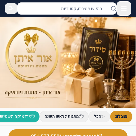
EN
📖
בלוג
✨
הכל
📦
מתנות לראש השנה
📦
יודאיקה תשמישי