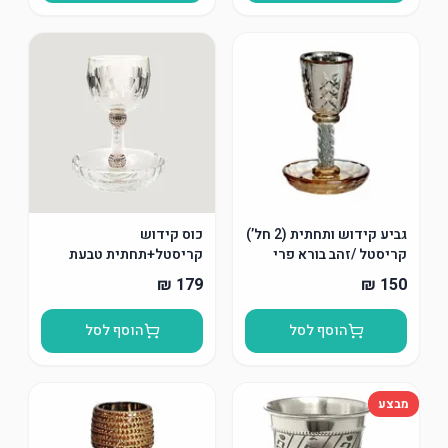
גביע קידוש ותחתית (2 חל’)
כוס קידוש
קריסטל /זהב בורא פרי
קריסטל+תחתית טבעת
הגפן
אבנים
הוסף לסל
הוסף לסל
מבצע