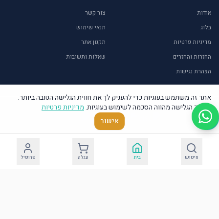
אודות
צור קשר
בלוג
תנאי שימוש
מדיניות פרטיות
תקנון אתר
החזרות והחזרים
שאלות ותשובות
הצהרת נגישות
אתר זה משתמש בעוגיות כדי להעניק לך את חווית הגלישה הטובה ביותר.
המשך הגלישה מהווה הסכמה לשימוש בעוגיות.
מדיניות פרטיות
©
2026
אור איתן – יודאיקה ומתנות. כל הזכויות שמורות.
אישור
חיפוש
בית
עגלה
פרופיל