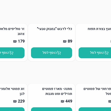
עץ בצורת תפוח
כלי לדבש "במבוק טבעי"
זר טוליפים מלאכ
צהוב
הוסף לסל
הוסף לסל
הוסף ל
רחוני של פמוטים
מתנה- מארז פמוטים
זוג פמוטי אלומני
טל
תהילים וסט מגבות
לבן