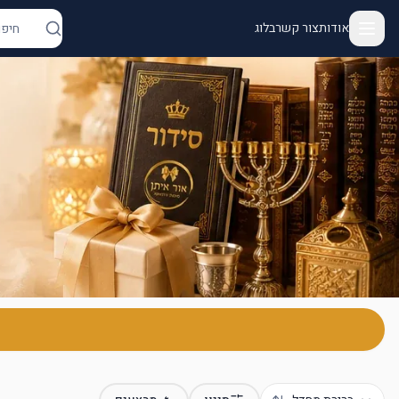
אודות
צור קשר
בלוג
ור איתן - יודאיקה ומתנות | מנורות, מזוזות, חנוכיות