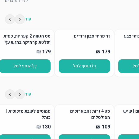
1177
מוצרים
עוד
ותי צבע
זר פרחי סבון ורודים
סט הגשה 2 קעריות, כפית
ופלטת קרמיקה במגש עץ
סל
הוסף לסל
הוסף לסל
עוד
ום | שיש
סט 4 נרות זהב ארוכים
פמוטים לשבת מזכוכית |
מסולסלים
כותל