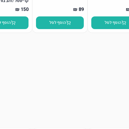
קריסטל /זהב בור
הוסף לסל
הוסף לסל
הוסף ל