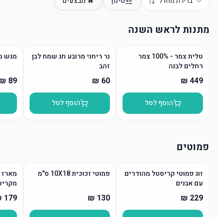
ברירת מחדל
סינון
🔥 מבצעים
מתנות לראש השנה
טלית צמר - 100% צמר
נר ריחני מרובע חג שמח לבן
מגש מ
רחלים לבנה
זהב
הוסף לסל
הוסף לסל
פמוטים
זוג פמוטי קריסטל מהודרים
פמוטי זכוכית 10X18 ס"מ
מארז פ
עם אבנים
מקריס