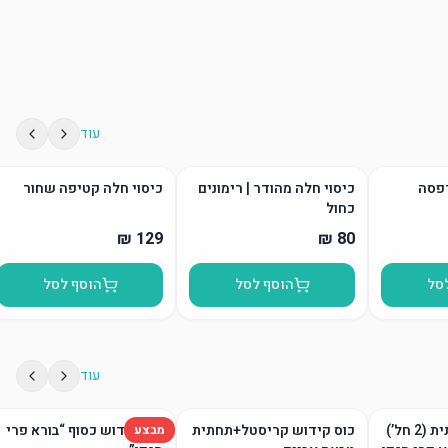
עוד
דפסה
כיסוי חלה מהודר | רימונים
כיסוי חלה קטיפה שחור
כחול
סל
הוסף לסל
הוסף לסל
עוד
גביע קידוש ותחתית (2 חל’)
כוס קידוש קריסטל+תחתית
כוס קידוש כסוף “בורא פרי
מבצע