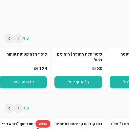
עוד
דפסה
כיסוי חלה מהודר | רימונים
כיסוי חלה קטיפה שחור
כחול
סל
הוסף לסל
הוסף לסל
עוד
גביע קידוש ותחתית (2 חל’)
כוס קידוש קריסטל+תחתית
כוס קידוש כסוף “בורא פרי
מבצע