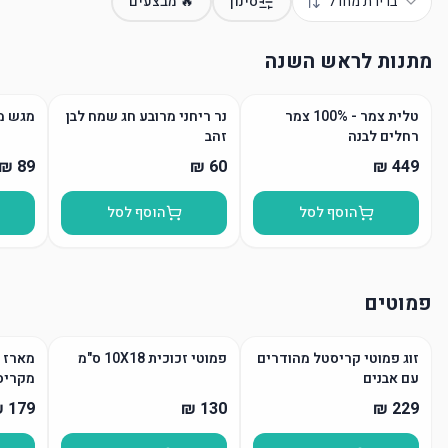
ברירת מחדל
סינון
🔥 מבצעים
מתנות לראש השנה
טלית צמר - 100% צמר
נר ריחני מרובע חג שמח לבן
מגש מ
רחלים לבנה
זהב
הוסף לסל
הוסף לסל
פמוטים
זוג פמוטי קריסטל מהודרים
פמוטי זכוכית 10X18 ס"מ
מארז פ
עם אבנים
מקריס