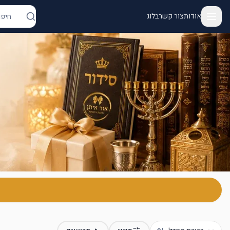
אודות
צור קשר
בלוג
ור איתן - יודאיקה ומתנות | מנורות, מזוזות, חנוכיות