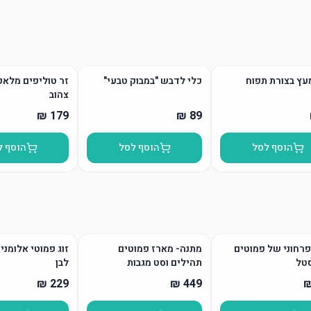
עץ בצורת תפוח
כלי לדבש "במבוק טבעי"
זר טוליפים מלאכ
צהוב
הוסף לסל
הוסף לסל
הוסף ל
רחוני של פמוטים
מתנה- מארז פמוטים
זוג פמוטי אלומני
טל
תהילים וסט מגבות
לבן