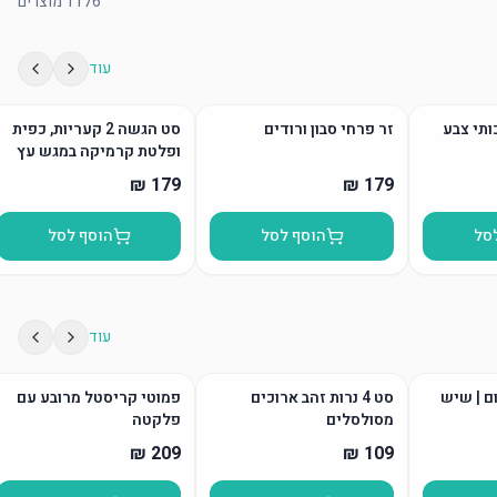
1176
מוצרים
עוד
ותי צבע
זר פרחי סבון ורודים
סט הגשה 2 קעריות, כפית
ופלטת קרמיקה במגש עץ
סל
הוסף לסל
הוסף לסל
עוד
ום | שיש
סט 4 נרות זהב ארוכים
פמוטי קריסטל מרובע עם
מסולסלים
פלקטה