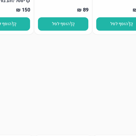
קריסטל /זהב בור
הוסף לסל
הוסף לסל
הוסף ל