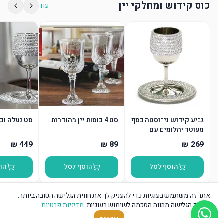
כוס קידוש ומחלקי יין
עוד
גביע קידוש נירוסטה כסף
סט 4 כוסות יין מהודרות
סט נטלה וכ
מעוטר יהלומים עם
תחתית
הוסף לסל
הוסף לסל
הו
אתר זה משתמש בעוגיות כדי להעניק לך את חווית הגלישה הטובה ביותר.
המשך הגלישה מהווה הסכמה לשימוש בעוגיות.
מדיניות פרטיות
כרית ברית מילה
עוד