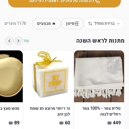
להזמנה טלפונית:
051-577-5581
ברירת מחדל
סינון
🔥 מבצעים
1176
מוצרים
מתנות לראש השנה
עוד
טלית צמר - 100% צמר
נר ריחני מרובע חג שמח
מגש מעץ בצ
רחלים לבנה
לבן זהב